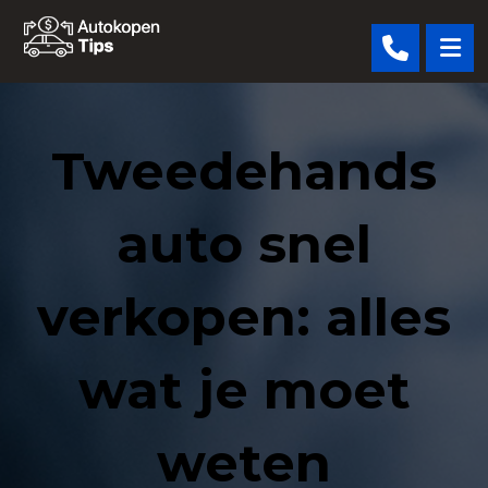
Tweedehands
auto snel
verkopen: alles
wat je moet
weten