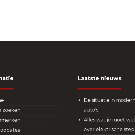
matie
Laatste nieuws
me
De situatie in moder
auto’s
o zoeken
Alles wat je moet we
omerken
over elektrische step
oopsites