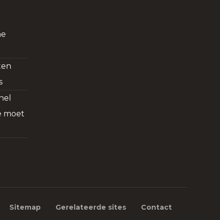
ne
ten
s
nel
je moet
Sitemap
Gerelateerde sites
Contact