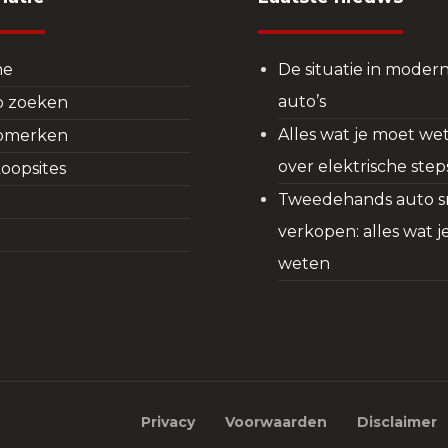
me
De situatie in moder
auto’s
o zoeken
Alles wat je moet we
omerken
over elektrische step
oopsites
Tweedehands auto s
verkopen: alles wat 
g
weten
Privacy
Voorwaarden
Disclaimer