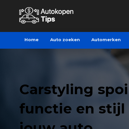
Home
Auto zoeken
Automerken
Carstyling spoi
functie en stijl
jouw auto