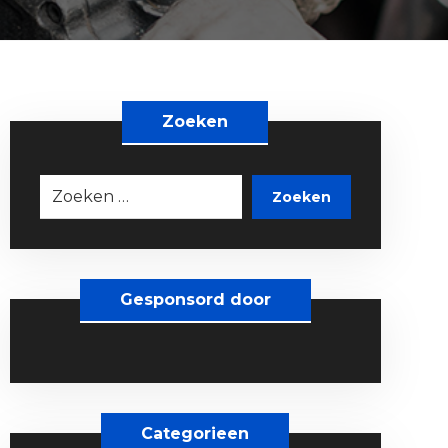
Zoeken
Zoeken
Gesponsord door
Categorieen