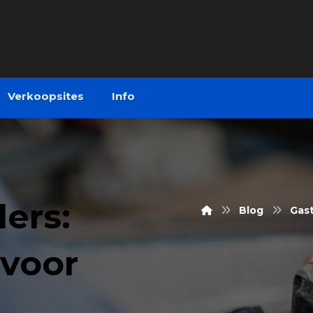
Verkoopsites
Info
lers:
Blog
Gas
 voor