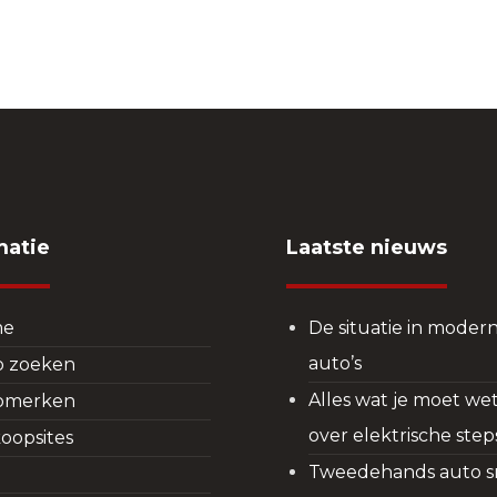
matie
Laatste nieuws
me
De situatie in moder
auto’s
o zoeken
Alles wat je moet we
omerken
over elektrische step
oopsites
Tweedehands auto s