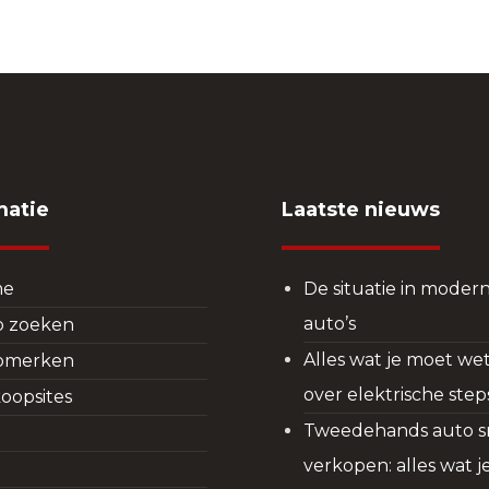
matie
Laatste nieuws
me
De situatie in moder
auto’s
o zoeken
Alles wat je moet we
omerken
over elektrische step
oopsites
Tweedehands auto s
verkopen: alles wat 
g