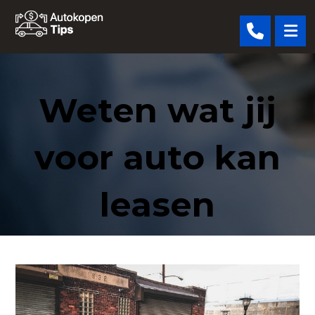
Weten wat jij
voor auto kan
leasen