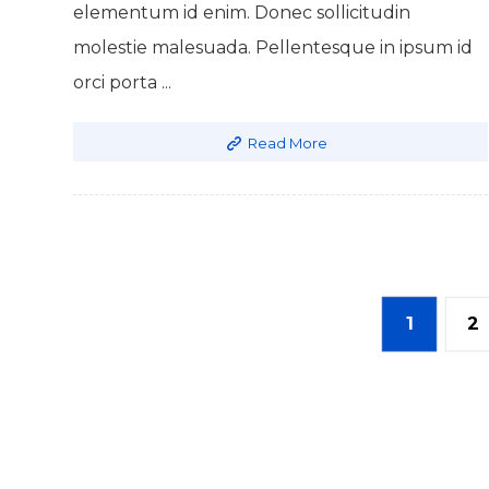
elementum id enim. Donec sollicitudin
molestie malesuada. Pellentesque in ipsum id
orci porta ...
Read More
1
2