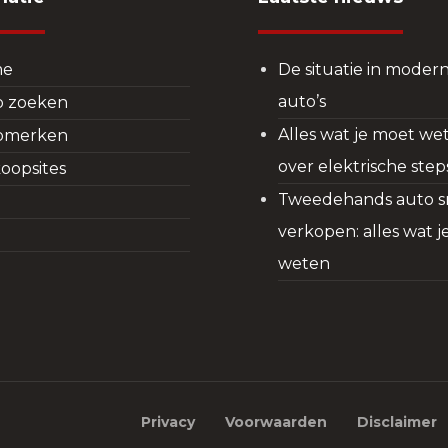
me
De situatie in moder
auto’s
o zoeken
Alles wat je moet we
omerken
over elektrische step
oopsites
Tweedehands auto s
verkopen: alles wat 
g
weten
Privacy
Voorwaarden
Disclaimer