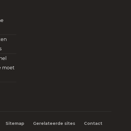
ne
ten
s
nel
je moet
Sitemap
Gerelateerde sites
Contact