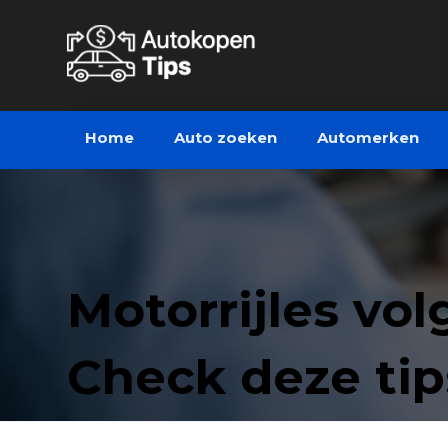
Home
Auto zoeken
Automerken
Motorrijles vo
Check deze tip