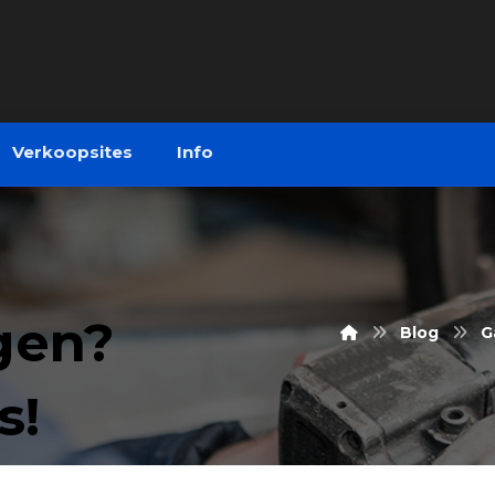
Verkoopsites
Info
lgen?
Blog
G
s!