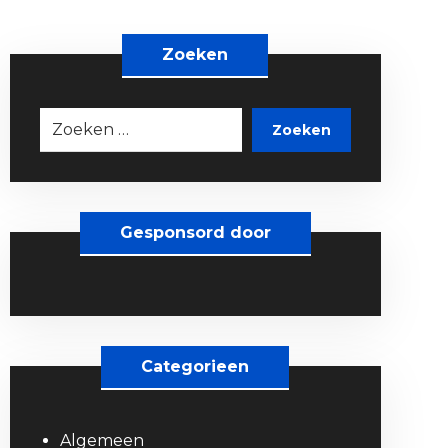
Zoeken
Zoeken
Gesponsord door
Categorieen
Algemeen