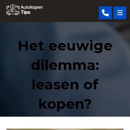
Het eeuwige
dilemma:
leasen of
kopen?