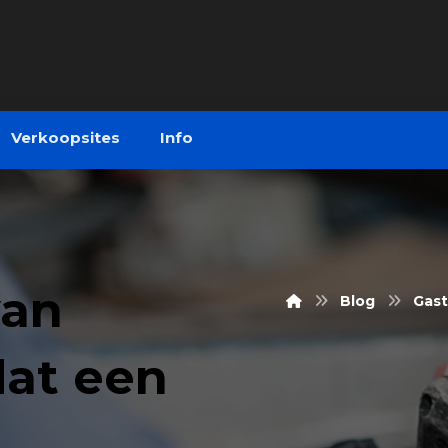
Verkoopsites
Info
van
Blog
Gast
dat een