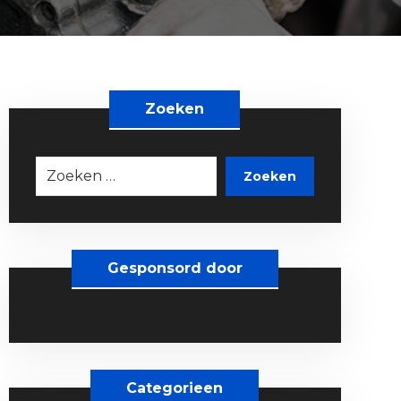
Zoeken
Zoeken
Gesponsord door
Categorieen