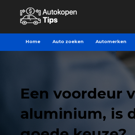
Home
Auto zoeken
Automerken
Een voordeur 
aluminium, is 
goede keuze?