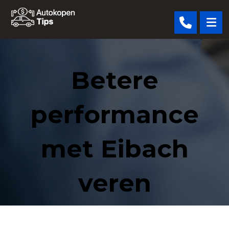
Betere
performance
met Eibach
veren