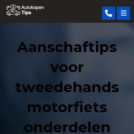
Aanschaftips
voor
tweedehands
motorfiets
onderdelen